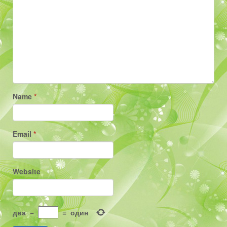
Name
*
Email
*
Website
два
−
=
один