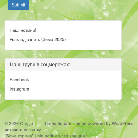
Submit
Наші новини!
Розклад занять (Зима 2025)
Наші групи в соцмережах:
Facebook
Instagram
© 2026 Студія
Times Square Theme
powered by
WordPress
дитячого розвитку
"Божа корівка" | Ми робимо світ кращим!