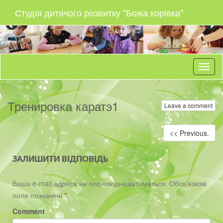
Студія дитячого розвитку "Божа корівка"
Тренировка каратэ1
Leave a comment
<< Previous.
ЗАЛИШИТИ ВІДПОВІДЬ
Ваша e-mail адреса не оприлюднюватиметься.
Обов’язкові
поля позначені
*
Comment