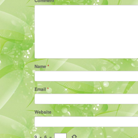
Comment
Name
*
Email
*
Website
9
×
6
=