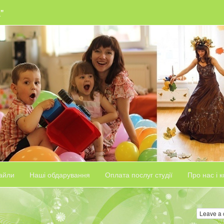
"
айли
Наші обдарування
Оплата послуг студії
Про нас і 
Leave a