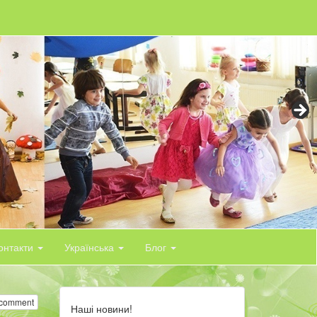
контакти
Українська
Блог
 comment
Наші новини!