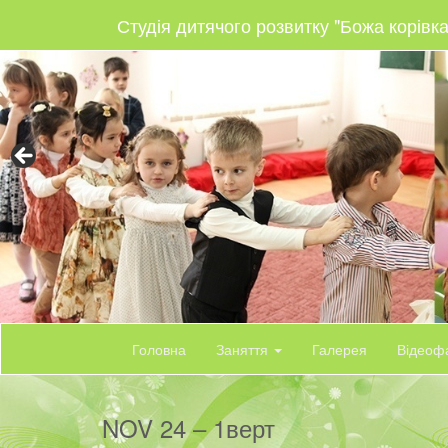
Студія дитячого розвитку "Божа корівка
Головна
Заняття
Галерея
Відеоф
NOV 24 – 1верт