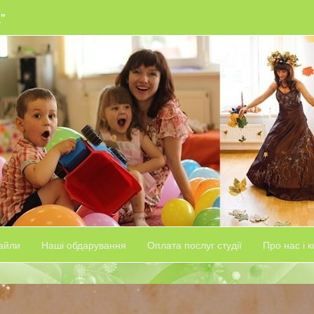
"
айли
Наші обдарування
Оплата послуг студії
Про нас і 