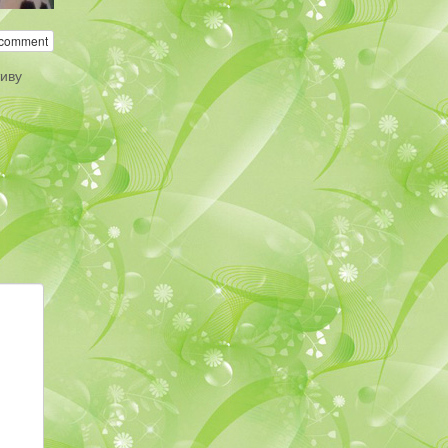
 comment
тиву