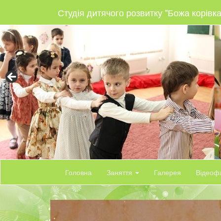
Студія дитячого розвитку "Божа корівка
Головна
Заняття
Галерея
Відеоф