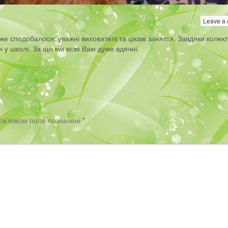
Leave a
же сподобалося: уважні вихователі та цікаві заняття. Завдяки колек
и у школі. За що ми всім Вам дуже вдячні.
ов’язкові поля позначені
*