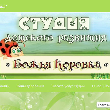
вка"
файлы
Наши дарования
Оплата услуг студии
О нас и ко
Leave a