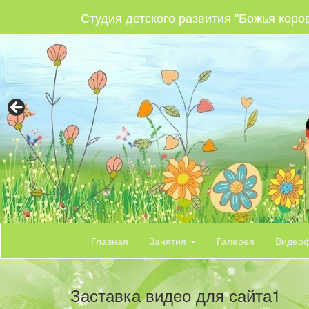
Студия детского развития "Божья коро
Главная
Занятия
Галерея
Видео
Заставка видео для сайта1