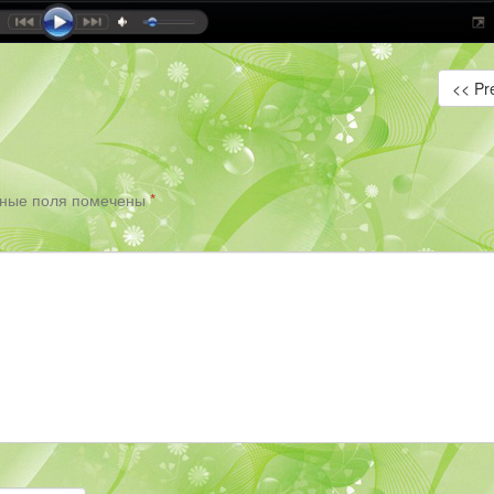
<< Pr
ьные поля помечены
*