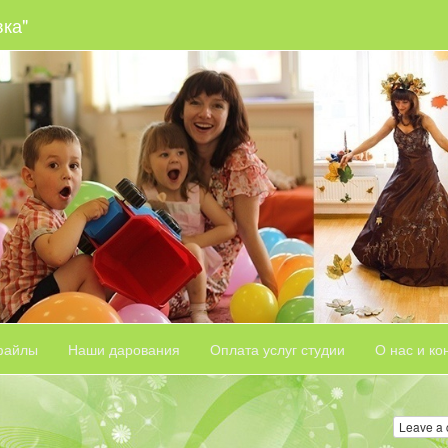
вка"
файлы
Наши дарования
Оплата услуг студии
О нас и ко
Leave a