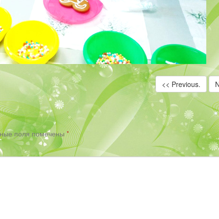
<< Previous.
N
ьные поля помечены
*