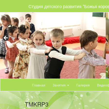
Студия детского развития "Божья коро
Главная
Занятия
Галерея
Видео
TMKRP3