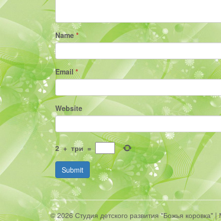
Name
*
Email
*
Website
2
+
три
=
Submit
© 2026 Студия детского развития "Божья коровка" 