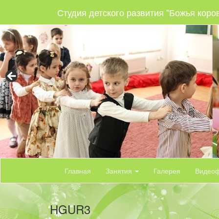
Студия детского развития "Божья коро
Главная
Занятия
Галерея
Видео
HGUR3