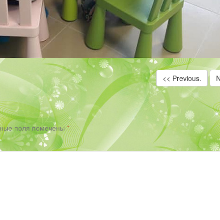
<< Previous.
N
ьные поля помечены
*