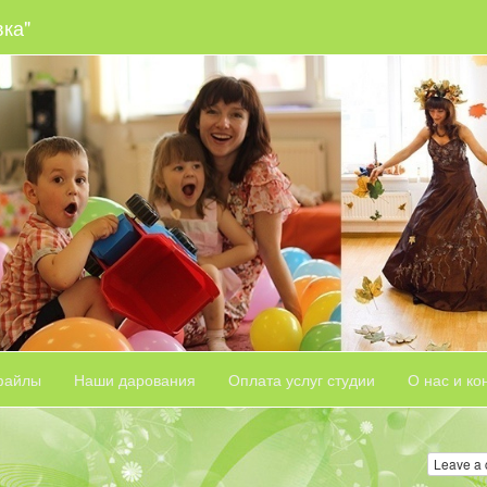
вка"
файлы
Наши дарования
Оплата услуг студии
О нас и ко
Leave a