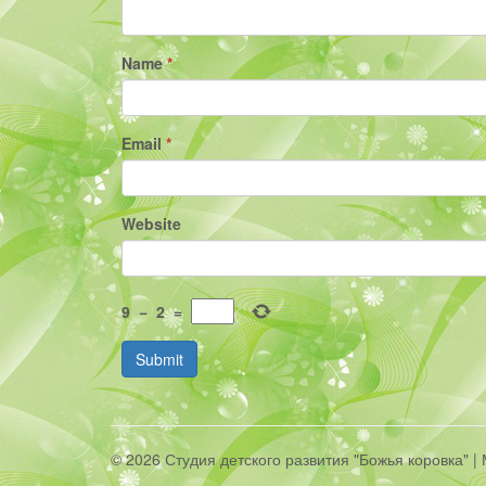
Name
*
Email
*
Website
9
−
2
=
Submit
© 2026 Студия детского развития "Божья коровка" 